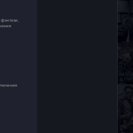
 фэнтези,
ючения
ключения