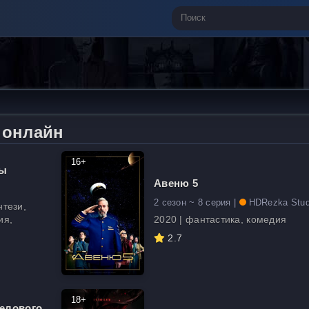
 онлайн
16+
сы
Авеню 5
2 сезон ~ 8 серия |
HDRezka Stud
нтези,
ия,
2020 | фантастика, комедия
2.7
18+
Мелового