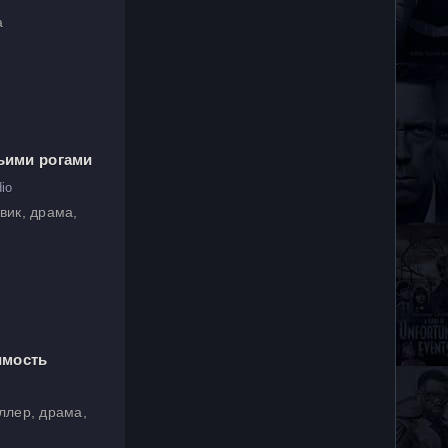
а
ньими рогами
io
вик, драма,
имость
ллер, драма,