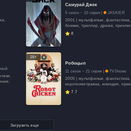
Самурай Джек
5 сезон ~ 10 серия |
JASKIER
ма,
2001 | мультфильм, фантастика,
боевик, триллер, драма, прикл
8
16+
Робоцып
нный
11 сезон ~ 21 серия |
TVShows
нтези,
2005 | мультфильм, фантастика,
ения,
короткометражка, комедия, при
7.7
Загрузить еще