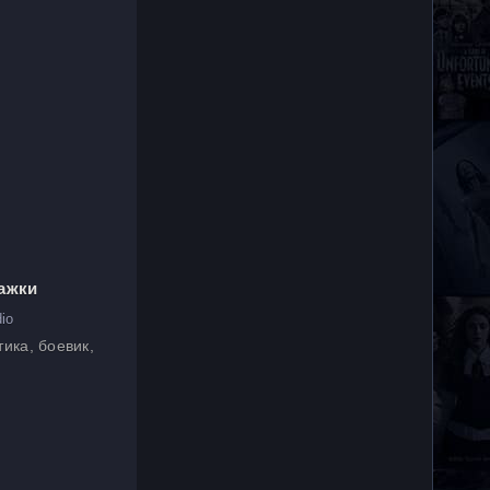
ажки
io
ика, боевик,