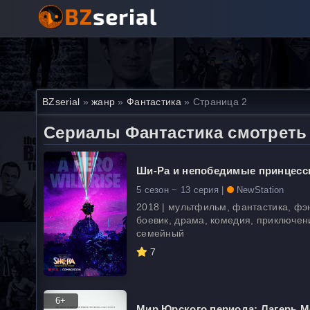
BZserial
»
жанр
»
Фантастика
» Страница 2
Сериалы Фантастика смотреть
Ши-Ра и непобедимые принцес
5 сезон ~ 13 серия |
NewStation
2018 | мультфильм, фантастика, фэ
боевик, драма, комедия, приключен
семейный
7
6+
Мир Юрского периода: Лагерь 