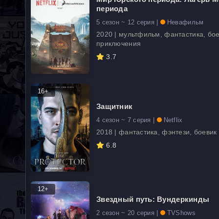
периода
5 сезон ~ 12 серия |
Невафильм
2020 | мультфильм, фантастика, бое
приключения
3.7
16+
Защитник
4 сезон ~ 7 серия |
Netflix
2018 | фантастика, фэнтези, боевик
6.8
12+
Звездный путь: Вундеркинды
2 сезон ~ 20 серия |
TVShows