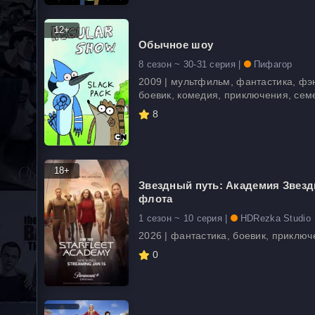
12+
Обычное шоу
8 сезон ~ 30-31 серия |
Пифагор
2009 | мультфильм, фантастика, фэ
боевик, комедия, приключения, се
8
18+
Звездный путь: Академия Звезд
флота
1 сезон ~ 10 серия |
HDRezka Studio
2026 | фантастика, боевик, приклю
0