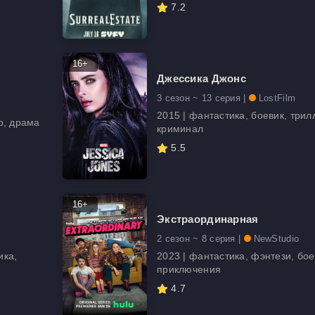
7.2
16+
Джессика Джонс
3 сезон ~ 13 серия |
LostFilm
2015 | фантастика, боевик, трил
р, драма
криминал
5.5
16+
Экстраординарная
2 сезон ~ 8 серия |
NewStudio
ика,
2023 | фантастика, фэнтези, бое
приключения
4.7