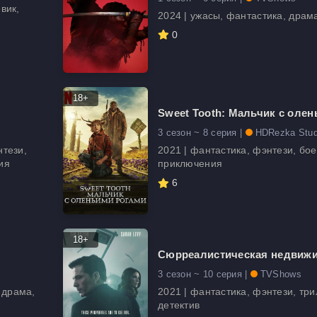
вик,
2024 | ужасы, фантастика, драм
0
18+
Sweet Tooth: Мальчик с оле
3 сезон ~ 8 серия |
HDRezka Stud
нтези,
2021 | фантастика, фэнтези, бое
ия
приключения
6
18+
Сюрреалистическая недвиж
3 сезон ~ 10 серия |
TVShows
 драма,
2021 | фантастика, фэнтези, три
детектив