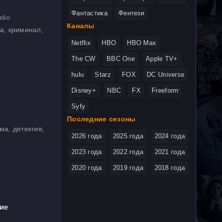
Фантастика
Фентези
dio
Каналы
а, криминал,
Netflix
HBO
HBO Max
The CW
BBC One
Apple TV+
hulu
Starz
FOX
DC Universe
Disney+
NBC
FX
Freeform
Syfy
Последние сезоны
ма, детектив,
2026 года
2025 года
2024 года
2023 года
2022 года
2021 года
2020 года
2019 года
2018 года
ие