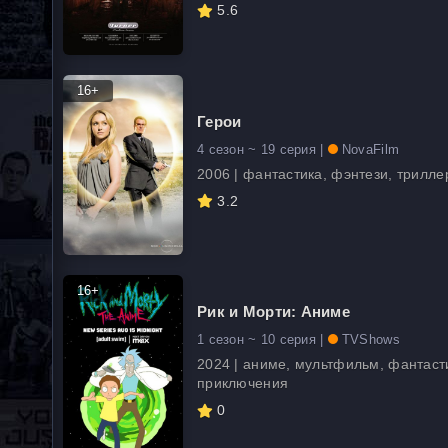
5.6
16+
Герои
4 сезон ~ 19 серия |
NovaFilm
2006 | фантастика, фэнтези, трилле
3.2
16+
Рик и Морти: Аниме
1 сезон ~ 10 серия |
TVShows
2024 | аниме, мультфильм, фантаст
приключения
0