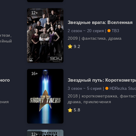
12+
Звездные врата: Вселенная
2 сезон ~ 20 серия |
ТВ3
нтези,
2009 | фантастика, драма
мейный
9.2
16+
ного
Звездный путь: Короткометр
3 сезон ~ 5 серия |
HDRezka Stud
2018 | короткометражка, фантаст
чения
драма, приключения
5.8
12+