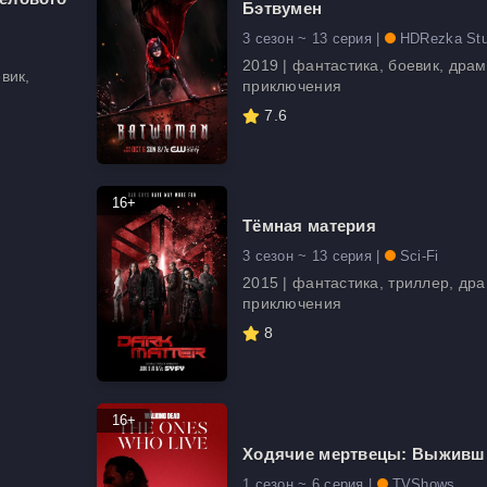
Бэтвумен
3 сезон ~ 13 серия |
HDRezka Stu
2019 | фантастика, боевик, драм
вик,
приключения
7.6
16+
Тёмная материя
3 сезон ~ 13 серия |
Sci-Fi
2015 | фантастика, триллер, дра
приключения
8
16+
Ходячие мертвецы: Выживш
1 сезон ~ 6 серия |
TVShows