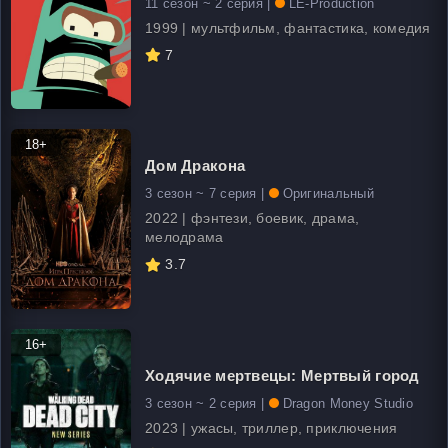
11 сезон ~ 2 серия |
LE-Production
1999 | мультфильм, фантастика, комедия
7
18+
Дом Дракона
3 сезон ~ 7 серия |
Оригинальный
2022 | фэнтези, боевик, драма,
мелодрама
3.7
16+
Ходячие мертвецы: Мертвый город
3 сезон ~ 2 серия |
Dragon Money Studio
2023 | ужасы, триллер, приключения