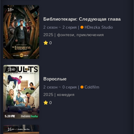
18+
Библиотекари: Следующая глава
2 сезон ~ 2 серия |
HDrezka Studio
2025 | фэнтези, приключения
0
18+
Взрослые
2 сезон ~ 0 серия |
Coldfilm
2025 | комедия
0
16+