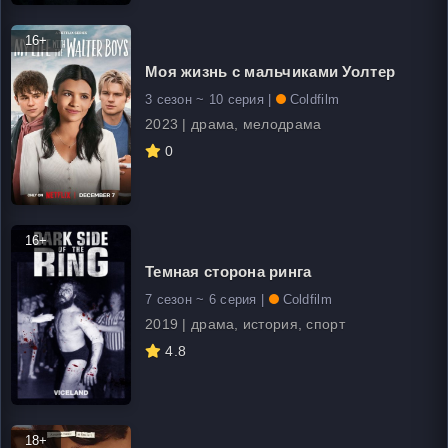
16+
Моя жизнь с мальчиками Уолтер
3 сезон ~ 10 серия |
Coldfilm
2023 | драма, мелодрама
0
16+
Темная сторона ринга
7 сезон ~ 6 серия |
Coldfilm
2019 | драма, история, спорт
4.8
18+