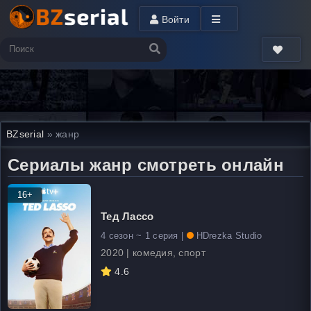
Войти
BZserial
» жанр
Сериалы жанр смотреть онлайн
16+
Тед Лассо
4 сезон ~ 1 серия |
HDrezka Studio
2020 | комедия, спорт
4.6