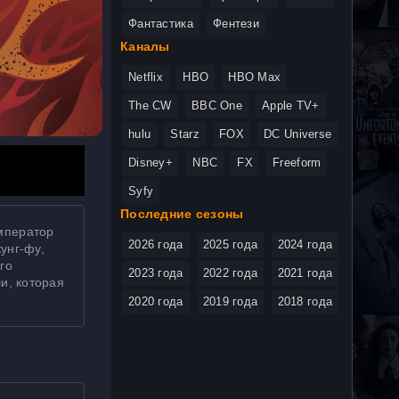
Фантастика
Фентези
Каналы
Netflix
HBO
HBO Max
The CW
BBC One
Apple TV+
hulu
Starz
FOX
DC Universe
Disney+
NBC
FX
Freeform
Syfy
Последние сезоны
Император
2026 года
2025 года
2024 года
унг-фу,
го
2023 года
2022 года
2021 года
и, которая
2020 года
2019 года
2018 года