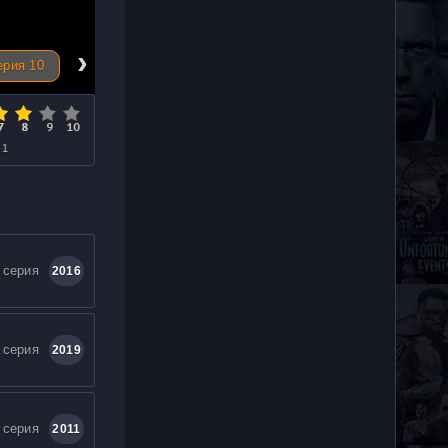
›
ерия 10
 1
 серия
2016
 серия
2019
 серия
2011