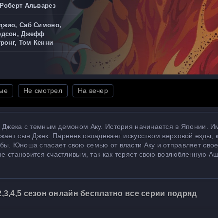
 Роберт Альварез
джио, Саб Симоно,
рдсон, Джефф
тронг, Том Кенни
ые
Не смотрел
На вечер
я Джека с темным демоном Аку. История начинается в Японии. 
жает сын Джек. Паренек овладевает искусством верховой езды, к
бы. Юноша спасает свою семью от власти Аку и отправляет свое
 не становится счастливым, так как теряет свою возлюбленную Аш
,3,4,5 сезон онлайн бесплатно все серии подряд