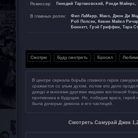
Режиссер:
Генндий Тартаковский, Рэнди Майерс,
В главных ролях:
Фил ЛаМарр, Мако, Джон Ди Ма
Роб Полсен, Кевин Майкл Рича
Беннетт, Грэй Гриффин, Тара С
Смотрю
Буду смотреть
Бросил
Любим
В центре сериала борьба главного героя самура
сражается со злым духом, потом его дело продол
дзюдо и многими другими видами восточной борь
противника в будущее. Но, победив врага, герой
была дочерью демона и его частицей.
Смотреть Самурай Джек 1,2