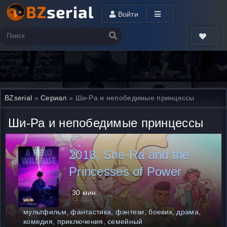
Войти
BZserial
»
Сериал
» Ши-Ра и непобедимые принцессы
Ши-Ра и непобедимые принцессы
2018, She-Ra and the
Princesses of Power
30 мин.
мультфильм, фантастика, фэнтези, боевик, драма,
комедия, приключения, семейный