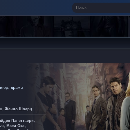
ллер, драма
уш, Жанно Шварц
айден Панеттьери,
я, Маси Ока,