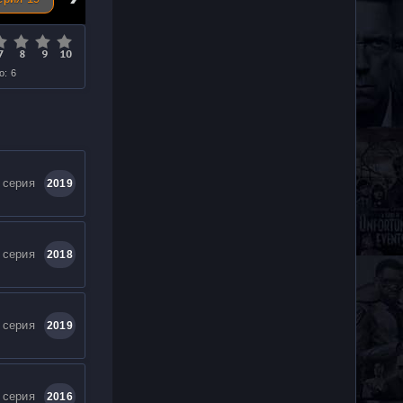
о: 6
 серия
2019
 серия
2018
 серия
2019
 серия
2016