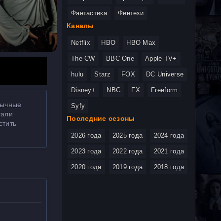
Фантастика
Фентези
Каналы
Netflix
HBO
HBO Max
The CW
BBC One
Apple TV+
hulu
Starz
FOX
DC Universe
Disney+
NBC
FX
Freeform
бычные
Syfy
тали
Последние сезоны
стить
2026 года
2025 года
2024 года
2023 года
2022 года
2021 года
2020 года
2019 года
2018 года