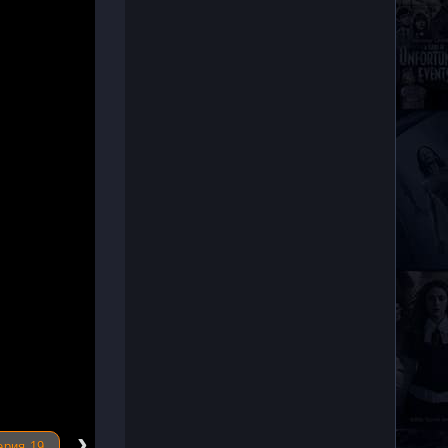
›
ерия 19