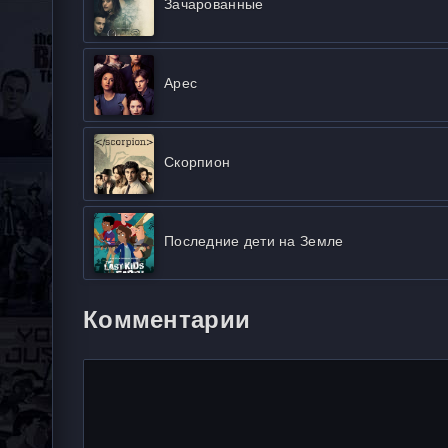
Зачарованные
Арес
Скорпион
Последние дети на Земле
Комментарии