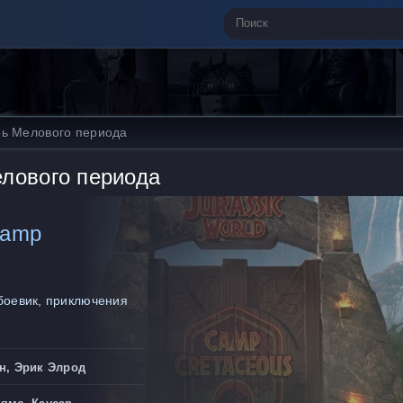
рь Мелового периода
елового периода
Camp
боевик, приключения
н, Эрик Элрод