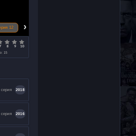
›
ерия 12
о: 15
 серия
2018
 серия
2016