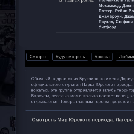
В главных ролях:
Пол-Микель Уиль
Мохаммед, Дженн
Поттер, Рейни Р
Джамброун, Джам
Пауэлл, Стефани
Уитфорд
Смотрю
Буду смотреть
Бросил
Любим
Обычный подросток из Бруклина по имени Дариус
официального открытия Парка Юрского периода. 
вожатых, эта группа отправляется вглубь террит
Впрочем, веселью моментально настает конец, к
открываются. Теперь главным героям предстоит в
Смотреть Мир Юрского периода: Лагерь М