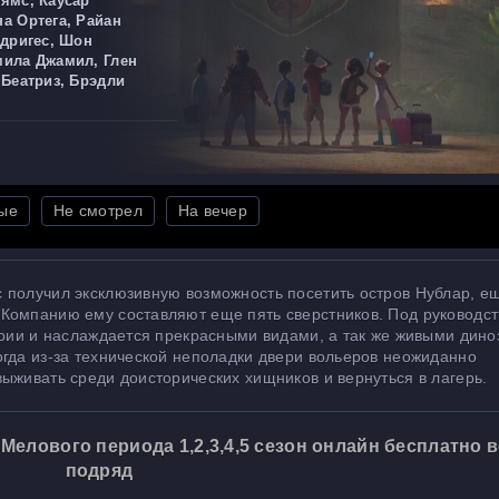
ямс, Каусар
а Ортега, Райан
одригес, Шон
ила Джамил, Глен
 Беатриз, Брэдли
ые
Не смотрел
На вечер
 получил эксклюзивную возможность посетить остров Нублар, е
Компанию ему составляют еще пять сверстников. Под руководст
ории и наслаждается прекрасными видами, а так же живыми дино
огда из-за технической неполадки двери вольеров неожиданно
ыживать среди доисторических хищников и вернуться в лагерь.
елового периода 1,2,3,4,5 сезон онлайн бесплатно в
подряд