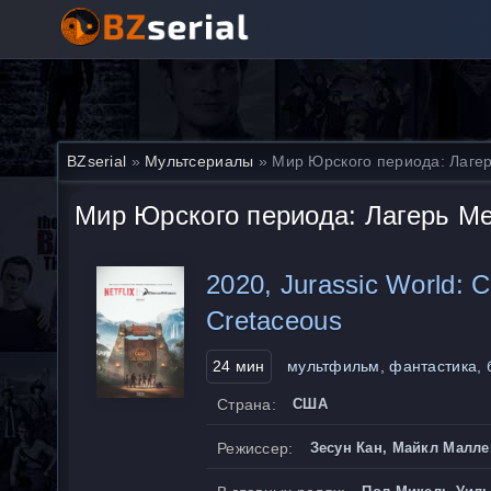
BZserial
»
Мультсериалы
» Мир Юрского периода: Лаге
Мир Юрского периода: Лагерь М
2020, Jurassic World: 
Cretaceous
24 мин
мультфильм, фантастика, 
Страна:
США
Режиссер:
Зесун Кан, Майкл Малле