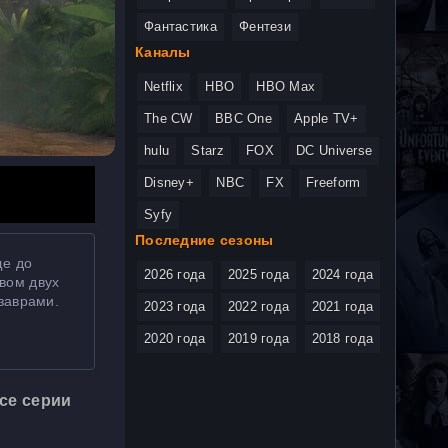
Фантастика
Фентези
Каналы
Netflix
HBO
HBO Max
The CW
BBC One
Apple TV+
hulu
Starz
FOX
DC Universe
Disney+
NBC
FX
Freeform
Syfy
Последние сезоны
ще до
2026 года
2025 года
2024 года
вом двух
заврами.
2023 года
2022 года
2021 года
2020 года
2019 года
2018 года
се серии