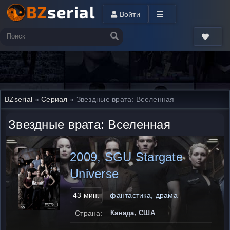
Войти
BZserial
»
Сериал
» Звездные врата: Вселенная
Звездные врата: Вселенная
2009, SGU Stargate
Universe
43 мин.
фантастика, драма
Страна:
Канада, США