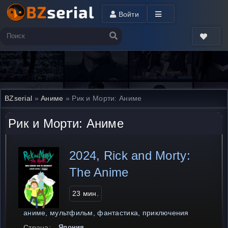
Войти
BZserial
»
Аниме
» Рик и Морти: Аниме
Рик и Морти: Аниме
2024, Rick and Morty:
The Anime
23 мин.
аниме, мультфильм, фантастика, приключения
Страна:
Япония