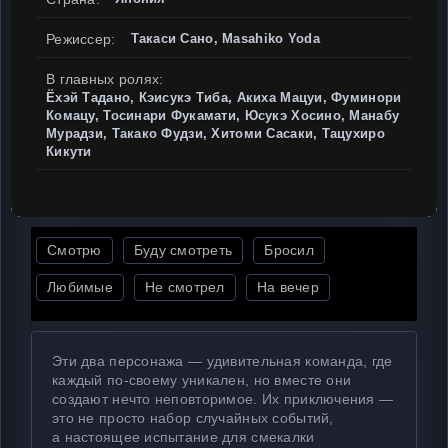
Режиссер:
Такаси Сано, Masahiko Yoda
В главных ролях:
Ёхэй Тадано, Кэисукэ Тиба, Акиха Мацуи, Фуминори
Комацу, Тосинари Фукамати, Юсукэ Хосино, Манабу
Мурадзи, Такако Фудзи, Хитоми Сасаки, Тацухиро
Кикути
Смотрю
Буду смотреть
Бросил
Любимые
Не смотрел
На вечер
Эти два персонажа — удивительная команда, где
каждый по-своему уникален, но вместе они
создают нечто неповторимое. Их приключения —
это не просто набор случайных событий,
а настоящее испытание для смекалки