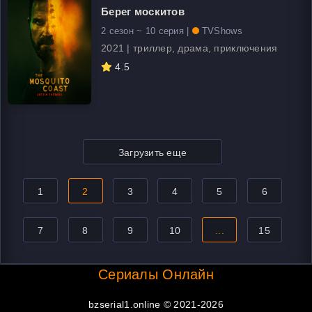
Берег москитов
2 сезон ~ 10 серия |
TVShows
2021 | триллер, драма, приключения
4.5
Загрузить еще
1
2
3
4
5
6
7
8
9
10
...
15
Сериалы Онлайн
bzserial1.online © 2021-2026