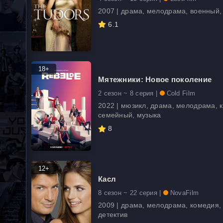
2007 | драма, мелодрама, военный,
6.1
18+
Мятежники: Новое поколение
2 сезон ~ 8 серия |
Cold Film
2022 | мюзикл, драма, мелодрама, 
семейный, музыка
8
12+
Касл
8 сезон ~ 22 серия |
NovaFilm
2009 | драма, мелодрама, комедия,
детектив