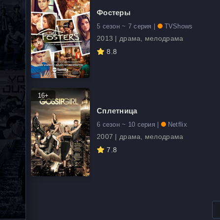
Фостеры
5 сезон ~ 7 серия |
TVShows
2013 | драма, мелодрама
8.8
16+
Сплетница
6 сезон ~ 10 серия |
Netflix
2007 | драма, мелодрама
7.8