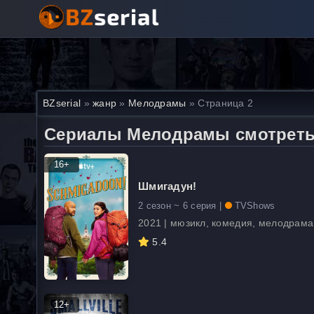
BZserial
»
жанр
»
Мелодрамы
» Страница 2
Сериалы Мелодрамы смотреть
16+
Шмигадун!
2 сезон ~ 6 серия |
TVShows
2021 | мюзикл, комедия, мелодрама
5.4
12+