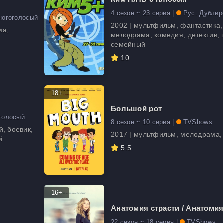
4 сезон ~ 23 серия |
Рус. Дублир
ногоголосый
2002 | мультфильм, фантастика,
ма,
мелодрама, комедия, детектив,
семейный
10
18+
Большой рот
оголосый
8 сезон ~ 10 серия |
TVShows
й, боевик,
2017 | мультфильм, мелодрама,
й
5.5
16+
Анатомия страсти / Анатомия
22 сезон ~ 18 серия |
TVShows