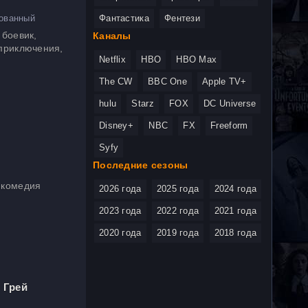
ованный
Фантастика
Фентези
 боевик,
Каналы
 приключения,
Netflix
HBO
HBO Max
The CW
BBC One
Apple TV+
hulu
Starz
FOX
DC Universe
Disney+
NBC
FX
Freeform
Syfy
Последние сезоны
 комедия
2026 года
2025 года
2024 года
2023 года
2022 года
2021 года
2020 года
2019 года
2018 года
 Грей