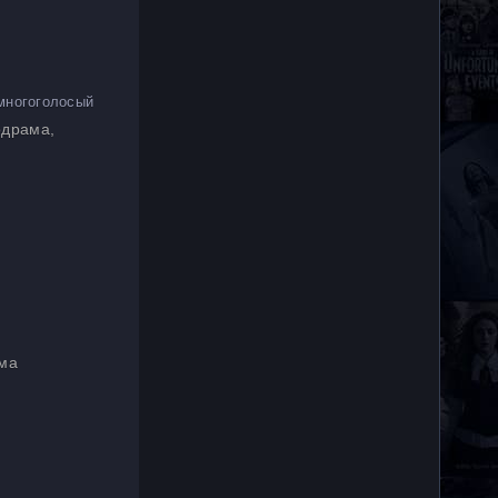
многоголосый
одрама,
ама