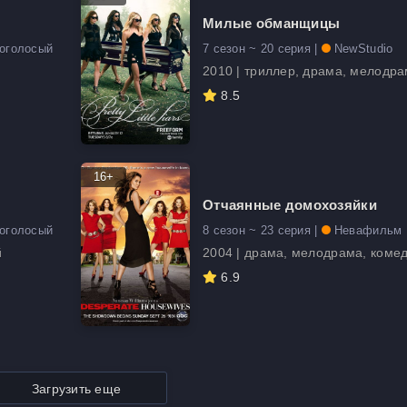
Милые обманщицы
гоголосый
7 сезон ~ 20 серия |
NewStudio
2010 | триллер, драма, мелодра
8.5
16+
Отчаянные домохозяйки
гоголосый
8 сезон ~ 23 серия |
Невафильм
й
2004 | драма, мелодрама, комед
6.9
Загрузить еще