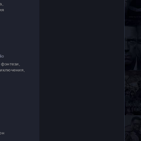
а,
ия
io
 фэнтези,
риключения,
рн