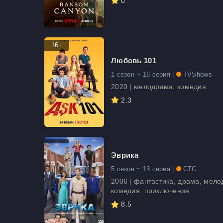
0
16+
Любовь 101
1 сезон ~ 16 серия |
TVShows
2020 | мелодрама, комедия
2.3
Эврика
5 сезон ~ 13 серия |
СТС
2006 | фантастика, драма, мело
комедия, приключения
8.5