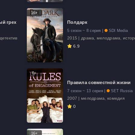
16+
й грех
Полдарк
5 сезон ~ 8 серия |
SDI Media
детектив
2015 | драма, мелодрама, истор
6.9
6+
Правила совместной жизни
7 сезон ~ 13 серия |
SET Russia
2007 | мелодрама, комедия
0
16+