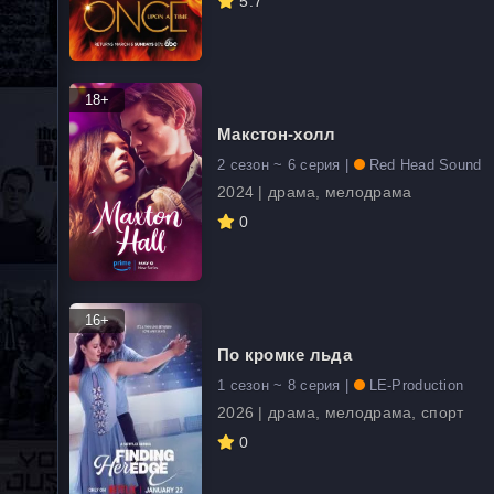
5.7
18+
Макстон-холл
2 сезон ~ 6 серия |
Red Head Sound
2024 | драма, мелодрама
0
16+
По кромке льда
1 сезон ~ 8 серия |
LE-Production
2026 | драма, мелодрама, спорт
0