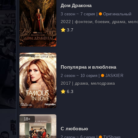
Дом Дракона
3 сезон ~ 7 серия |
Оригинальный
2022 | фэнтези, боевик, драма, ме
3.7
Популярна и влюблена
2 сезон ~ 10 серия |
JASKIER
2017 | драма, мелодрама
6.3
18+
С любовью
2 сезон ~ 6 серия |
TVShows