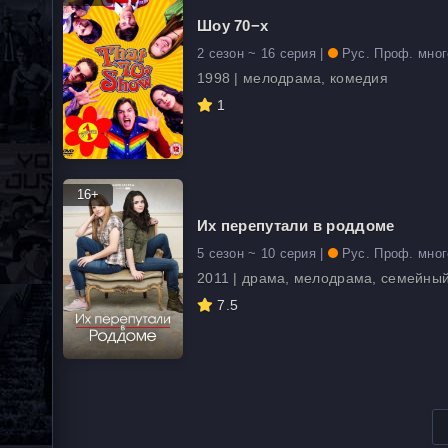
Шоу 70−х
2 сезон ~ 16 серия |
Рус. Проф. мно
1998 | мелодрама, комедия
1
16+
Их перепутали в роддоме
5 сезон ~ 10 серия |
Рус. Проф. мно
2011 | драма, мелодрама, семейны
7.5