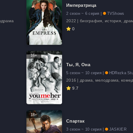
Императрица
2 сезон ~ 6 серия |
TVShows
лодрама
2022 | биография, история, др
0
16+
Ты, Я, Она
5 сезон ~ 10 серия |
HDRezka Stu
2016 | драма, мелодрама, коме
9.7
18+
Спартак
3 сезон ~ 10 серия |
JASKIER