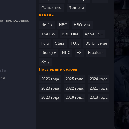
Фантастика
Фентези
Каналы
ама, мелодрама
Netflix
HBO
HBO Max
The CW
BBC One
Apple TV+
hulu
Starz
FOX
DC Universe
Disney+
NBC
FX
Freeform
Syfy
Последние сезоны
dio
дия
2026 года
2025 года
2024 года
2023 года
2022 года
2021 года
2020 года
2019 года
2018 года