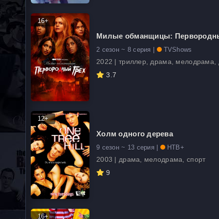
16+
Милые обманщицы: Первородны
2 сезон ~ 8 серия |
TVShows
2022 | триллер, драма, мелодрама, 
3.7
12+
Холм одного дерева
9 сезон ~ 13 серия |
НТВ+
2003 | драма, мелодрама, спорт
9
16+