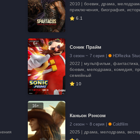
2010 | боевик, драма, мелодрам
приключения, биография, истор
6.1
6+
Соник Прайм
3 сезон ~ 7 серия |
HDRezka Stud
2022 | мультфильм, фантастика,
боевик, мелодрама, комедия, п
семейный
10
16+
Каньон Рэнсом
2 сезон ~ 8 серия |
Coldfilm
чения
2025 | драма, мелодрама, весте