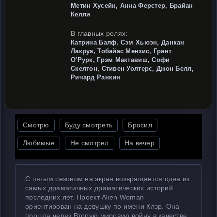
Метин Хусейн, Анна Ферстер, Брайан
Келли
В главных ролях:
Катрина Балф, Сэм Хьюэн, Данкан
Лакруа, Тобайас Мензис, Грант
О'Рурк, Грэм Мактавиш, Софи
Скелтон, Стивен Уолтерс, Джон Белл,
Ричард Ранкин
Смотрю
Буду смотреть
Бросил
Любимые
Не смотрел
На вечер
С пятым сезоном на экран возвращается одна из
самых драматичных драматических историй
последних лет. Проект Alien Woman
ориентирован на девушку по имени Клэр. Она
прошла через Вторую мировую войну в качестве