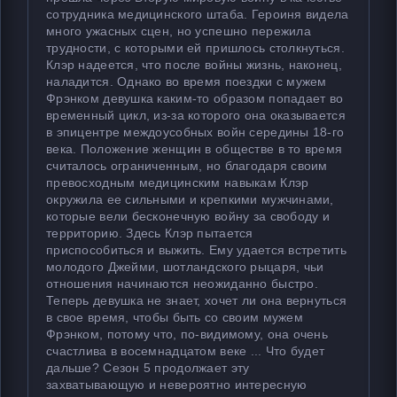
сотрудника медицинского штаба. Героиня видела
много ужасных сцен, но успешно пережила
трудности, с которыми ей пришлось столкнуться.
Клэр надеется, что после войны жизнь, наконец,
наладится. Однако во время поездки с мужем
Фрэнком девушка каким-то образом попадает во
временный цикл, из-за которого она оказывается
в эпицентре междоусобных войн середины 18-го
века. Положение женщин в обществе в то время
считалось ограниченным, но благодаря своим
превосходным медицинским навыкам Клэр
окружила ее сильными и крепкими мужчинами,
которые вели бесконечную войну за свободу и
территорию. Здесь Клэр пытается
приспособиться и выжить. Ему удается встретить
молодого Джейми, шотландского рыцаря, чьи
отношения начинаются неожиданно быстро.
Теперь девушка не знает, хочет ли она вернуться
в свое время, чтобы быть со своим мужем
Фрэнком, потому что, по-видимому, она очень
счастлива в восемнадцатом веке ... Что будет
дальше? Сезон 5 продолжает эту
захватывающую и невероятно интересную