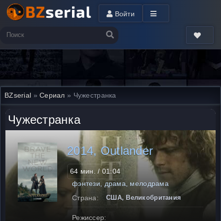
Войти
BZserial
»
Сериал
» Чужестранка
Чужестранка
2014, Outlander
64 мин. / 01:04
фэнтези, драма, мелодрама
Страна:
США, Великобритания
Режиссер: