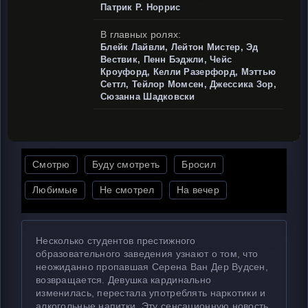
Патрик Р. Норрис
В главных ролях:
Блейк Лайвли, Лейтон Мистер, Эд
Вествик, Пенн Бэджли, Чейс
Кроуфорд, Келли Разерфорд, Мэттью
Сеттл, Тейлор Момсен, Джессика Зор,
Сюзанна Шадковски
Смотрю
Буду смотреть
Бросил
Любимые
Не смотрел
На вечер
Несколько студентов престижного
образовательного заведения узнают о том, что
неожиданно пропавшая Серена Ван Дер Вудсен,
возвращается. Девушка кардинально
изменилась, перестала употреблять наркотики и
алкогольные напитки. Эту сенсационную новость,