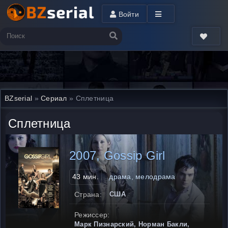
Войти
BZserial
»
Сериал
» Сплетница
Сплетница
2007, Gossip Girl
43 мин.
драма, мелодрама
Страна:
США
Режиссер:
Марк Пизнарский, Норман Бакли,