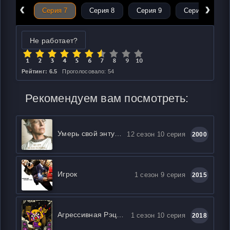
‹
›
ерия 6
Серия 7
Серия 8
Серия 9
Серия 10
Не работает?
Рейтинг: 6.5
Проголосовало: 54
Рекомендуем вам посмотреть:
Умерь свой энтузиазм
12 сезон 10 серия
2000
Игрок
1 сезон 9 серия
2015
Агрессивная Рэцуко
1 сезон 10 серия
2018