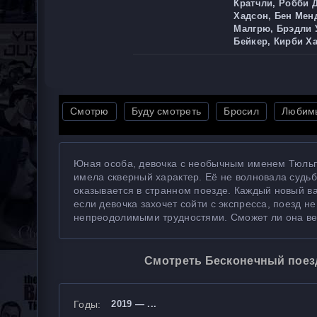
Кратчли, Робби 
Хадсон, Бен Мен
Малгрю, Брэдли 
Бейкер, Кирби Х
Смотрю
Буду смотреть
Бросил
Любим
Юная особа, девочка с необычным именем Тюльпа
имела скверный характер. Её не волновала судьб
оказывается в странном поезде. Каждый новый в
если девочка захочет сойти с экспресса, поезд не
непреодолимыми трудностями. Сможет ли она ве
Смотреть Бесконечный поезд 
Годы:
2019 — ...