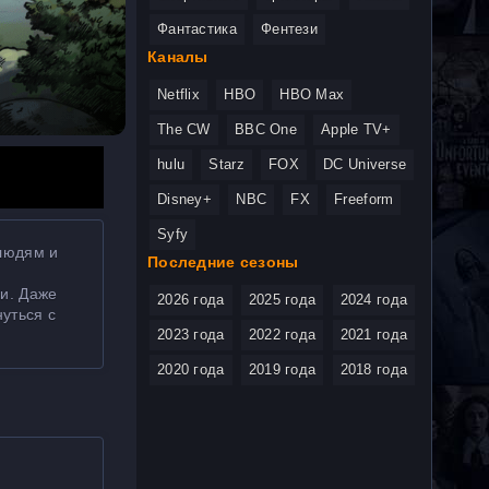
Фантастика
Фентези
Каналы
Netflix
HBO
HBO Max
The CW
BBC One
Apple TV+
hulu
Starz
FOX
DC Universe
Disney+
NBC
FX
Freeform
Syfy
 людям и
Последние сезоны
и. Даже
2026 года
2025 года
2024 года
нуться с
2023 года
2022 года
2021 года
2020 года
2019 года
2018 года