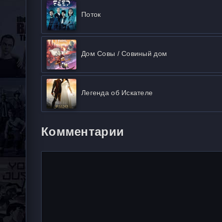
Поток
Дом Совы / Совиный дом
Легенда об Искателе
Комментарии