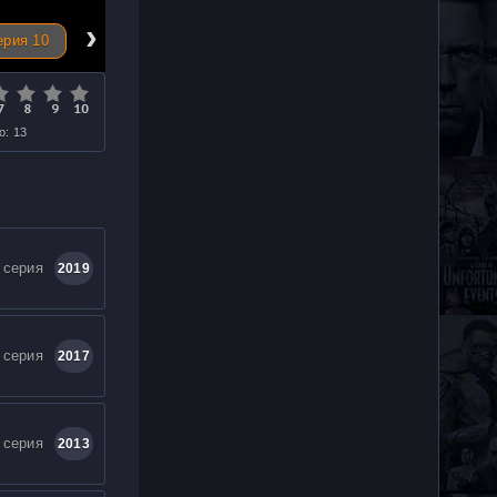
›
ерия 10
о: 13
 серия
2019
 серия
2017
 серия
2013