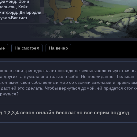
Дэймонд, Эрни
дельсон, Кейт
Уитфорд, Ди Брэдли
ауэлл-Баптист
ые
Не смотрел
На вечер
на в свои тринадцать лет никогда не испытывала сочувствия к
а других, а думала она только о себе. Но неожиданно, Тюльпан
агон имел свой собственный мир со своими законами и правилам
 даст ей это сделать. Чтобы вернуться домой, ей придется столк
рнуться?
1,2,3,4 сезон онлайн бесплатно все серии подряд