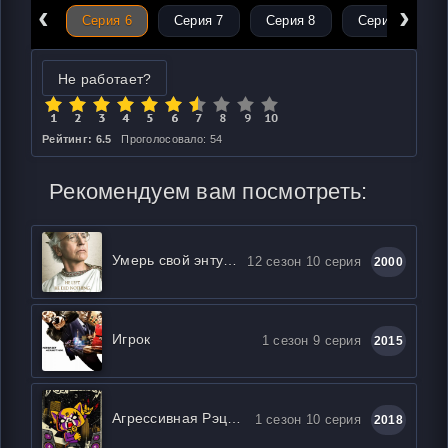
‹
›
ерия 5
Серия 6
Серия 7
Серия 8
Серия 9
Не работает?
Рейтинг: 6.5
Проголосовало: 54
Рекомендуем вам посмотреть:
Умерь свой энтузиазм
12 сезон 10 серия
2000
Игрок
1 сезон 9 серия
2015
Агрессивная Рэцуко
1 сезон 10 серия
2018