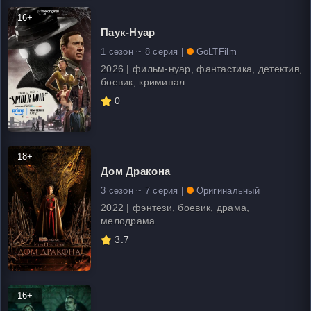
16+
Паук-Нуар
1 сезон ~ 8 серия |
GoLTFilm
2026 | фильм-нуар, фантастика, детектив,
боевик, криминал
0
18+
Дом Дракона
3 сезон ~ 7 серия |
Оригинальный
2022 | фэнтези, боевик, драма,
мелодрама
3.7
16+