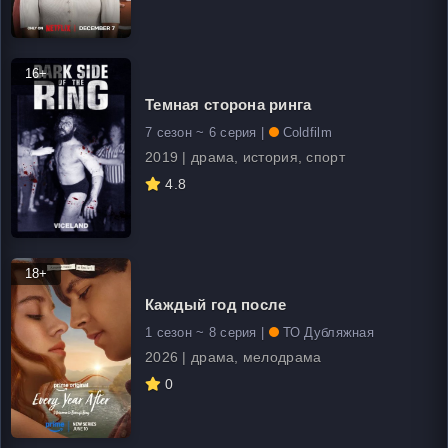
16+
Темная сторона ринга
7 сезон ~ 6 серия |
Coldfilm
2019 | драма, история, спорт
4.8
18+
Каждый год после
1 сезон ~ 8 серия |
ТО Дубляжная
2026 | драма, мелодрама
0