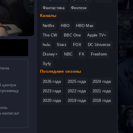
Фантастика
Фентези
Каналы
Netflix
HBO
HBO Max
The CW
BBC One
Apple TV+
hulu
Starz
FOX
DC Universe
Disney+
NBC
FX
Freeform
Syfy
итана
Последние сезоны
2026 года
2025 года
2024 года
В центре
 прозвищу
2023 года
2022 года
2021 года
2020 года
2019 года
2018 года
роль
а написал