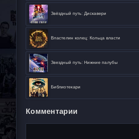
Звёздный путь: Дискавери
Властелин колец: Кольца власти
Звездный путь: Нижние палубы
Библиотекари
Комментарии