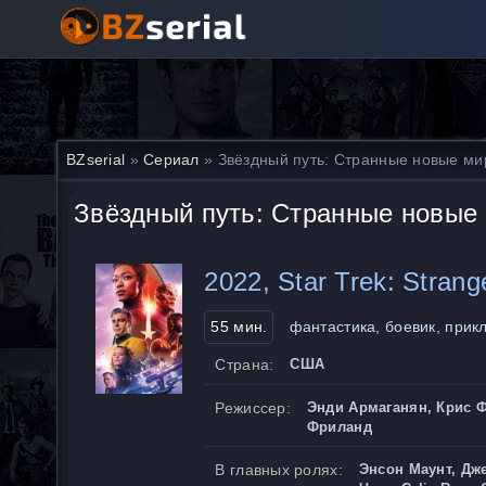
BZserial
»
Сериал
» Звёздный путь: Странные новые м
Звёздный путь: Странные новые
2022, Star Trek: Stran
55 мин.
фантастика, боевик, при
Страна:
США
Режиссер:
Энди Армаганян, Крис 
Фриланд
В главных ролях:
Энсон Маунт, Дж