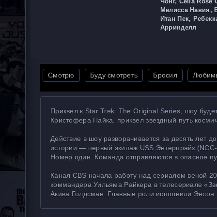
Чонг, Celia Rose
Мелисса Навия, 
Итан Пек, Ребек
Арринделл
Смотрю
Буду смотреть
Бросил
Любим
Приквел к Star Trek: The Original Series, шоу бу
Кристофера Пайка. приквел звездный путь косми
Действие в шоу разворачивается за десять лет д
истории — первый экипаж USS Энтерпрайз (NCC-1
Номер один. Команда отправляются в опасное пу
Канал CBS начала работу над сериалом веной 20
коммандера Уильяма Райкера в телесериале «Зв
Акива Голдсман. Главные роли исполнили Энсон 