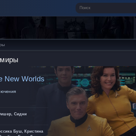
иры
 миры
ge New Worlds
ключения
Фишер, Сидни
ессика Буш, Кристина