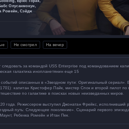
 Gooding, Брюс Горак,
Бабс Олусанмокун,
ка Ромейн, Сэйдж
ые
Не смотрел
На вечер
дет следовать за командой USS Enterprise под командованием кап
ческая галактика инопланетянин еще 15
о событий описанных в «Звездном пути: Оригинальный сериал». 
701): капитан Кристофер Пайк, мистер Спок и второй пилот по
тешествие по галактике в поисках новых неизведанных миров.
20 года. Режиссером выступил Джонатан Фрейкс, исполнивший 
ездный путь: Следующее поколение». Сценарий первого эпизод
Маунт, Ребекка Ромейн и Итан Пек.