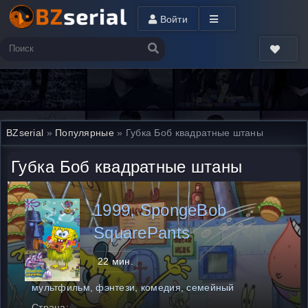
Войти
BZserial
»
Популярные
» Губка Боб квадратные штаны
Губка Боб квадратные штаны
1999, SpongeBob
SquarePants
22 мин.
мультфильм, фэнтези, комедия, семейный
Страна: