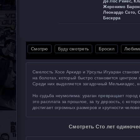
Де Лос Рейес, Кл
Жеронимо Барон,
Леонардо Сото, 
Бесерра
Смотрю
Буду смотреть
Бросил
Любим
Смелость Хосе Аркидо и Урсулы Игуаран становя
на болотах, который быстро становится центром п
Среди них выделяется загадочный Мелькиадес, 
Но судьба неумолима: ураган превращает город в
это расплата за прошлое, за ту дерзость, с кото
достигает огромных размеров и хрупкости челове
Смотреть Сто лет одиночес