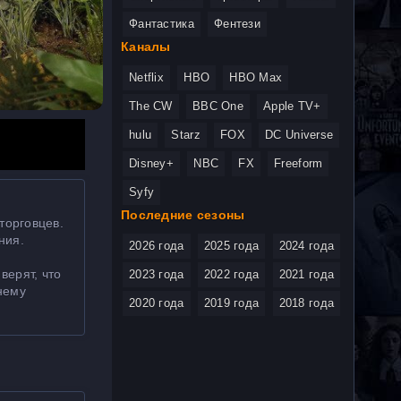
Фантастика
Фентези
Каналы
Netflix
HBO
HBO Max
The CW
BBC One
Apple TV+
hulu
Starz
FOX
DC Universe
Disney+
NBC
FX
Freeform
Syfy
Последние сезоны
торговцев.
ния.
2026 года
2025 года
2024 года
верят, что
2023 года
2022 года
2021 года
жнему
2020 года
2019 года
2018 года