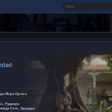
ledad
ура Мора Ортега
с, Руджеро
лейда Сото, Эдуардо