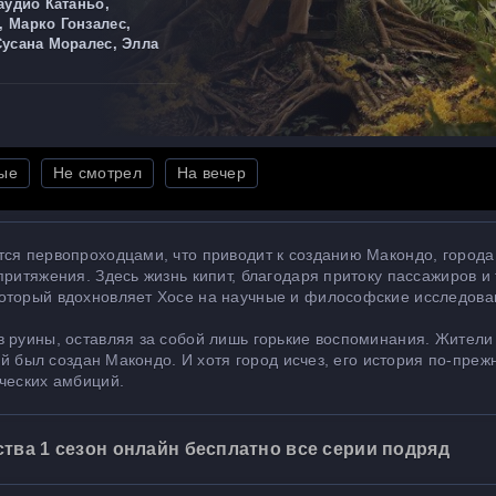
аудио Катаньо,
 Марко Гонзалес,
Сусана Моралес, Элла
ые
Не смотрел
На вечер
тся первопроходцами, что приводит к созданию Макондо, города
ритяжения. Здесь жизнь кипит, благодаря притоку пассажиров и 
который вдохновляет Хосе на научные и философские исследова
 руины, оставляя за собой лишь горькие воспоминания. Жители 
рой был создан Макондо. И хотя город исчез, его история по-пре
ческих амбиций.
тва 1 сезон онлайн бесплатно все серии подряд