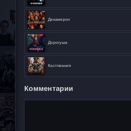
Декамерон
Дорогуша
Кастлвания
Комментарии