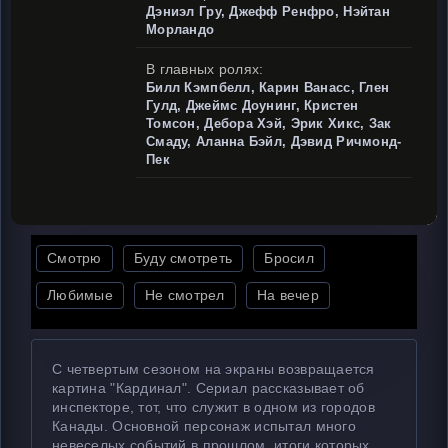
Дэниэл Гру, Джефф Ренфро, Нэйтан
Морландо
В главных ролях:
Билл Кэмпбелл, Карин Ванасс, Глен
Гулд, Джеймс Доунинг, Кристен
Томсон, Дебора Хэй, Эрик Хикс, Зак
Смаду, Аланна Бэйл, Дэвид Ричмонд-
Пек
Смотрю
Буду смотреть
Бросил
Любимые
Не смотрел
На вечер
С четвертым сезоном на экраны возвращается
картина "Кардинал". Сериал рассказывает об
инспекторе, тот, что служит в одном из городов
Канады. Основной персонаж испытал много
невеселых событий в прошлом, итоги которых