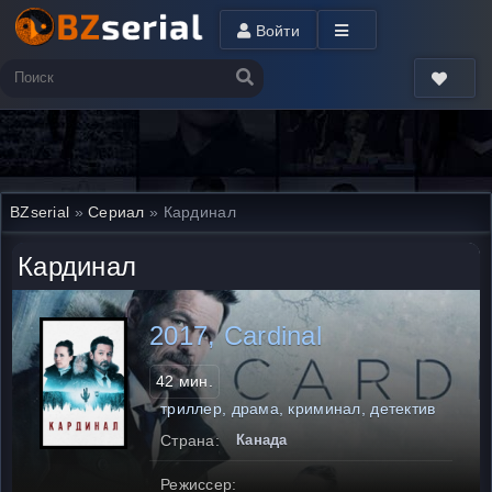
Войти
BZserial
»
Сериал
» Кардинал
Кардинал
2017, Cardinal
42 мин.
триллер, драма, криминал, детектив
Страна:
Канада
Режиссер: