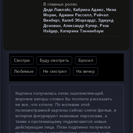
В главных ролях:
Деде Лавлэйс, Кабрина Адамс, Нина
Моран, Аджани Расселл, Рейчел
Винберг, Калеб Эберхардт, Эдмунд
Донован, Александр Купер, Реза
Нэйдер, Катерина Тэнненбаум
Смотрю
Буду смотреть
Бросил
Любимые
Не смотрел
На вечер
Картина получилась легко ошеломляющей,
впрочем авторы словно бы поспели рассказать
не все, что хотели. По мотивам этой
полнометражной картины сейчас сняли фильм, в
котором фигурируют знакомые персонажи, а
также к протекающему подключаются новые
действующие лица. План подлинно получился
интригующим и невообразимо увлекательным.