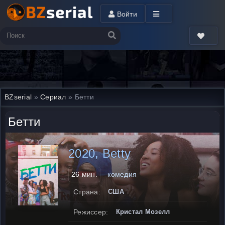
Войти
BZserial
»
Сериал
» Бетти
Бетти
2020, Betty
26 мин.
комедия
Страна:
США
Режиссер:
Кристал Мозелл