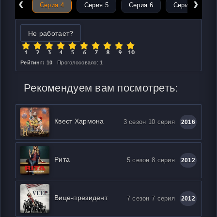
‹
›
ерия 3
Серия 4
Серия 5
Серия 6
Серия 7
Не работает?
Рейтинг: 10
Проголосовало: 1
Рекомендуем вам посмотреть:
Квест Хармона
3 сезон 10 серия
2016
Рита
5 сезон 8 серия
2012
Вице-президент
7 сезон 7 серия
2012