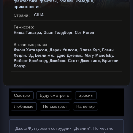
фантастика, фэнтези, боевик, комедия,
приключения
Страна:
США
Режиссер:
Ниша Ганатра, Эван Голдберг, Сет Роген
В главных ролях:
Джош Хатчерсон, Дерек Уилсон, Элиза Куп, Гленн
Хедли, Эд Бегли мл., Дрю Джеймс, Mary Manofsky,
Роберт Крэйгхед, Джейсон Скотт Дженкинс, Бриттни
Лоуэр
Смотрю
Буду смотреть
Бросил
Любимые
Не смотрел
На вечер
Джош Футтурман сотрудник "Девлин". Но честно