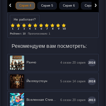
‹
›
ерия 3
Серия 4
Серия 5
Серия 6
Серия 7
Не работает?
Рейтинг: 10
Проголосовало: 1
Рекомендуем вам посмотреть:
Ранчо
4 сезон 20 серия
2016
Йеллоустоун
5 сезон 14 серия
2018
Вселенная Стивена
6 сезон 20 серия
2013