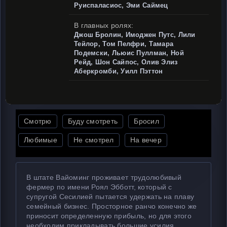
Руиспаласиос, Эми Саймец
В главных ролях:
Джош Бролин, Имоджен Путс, Лили
Тейлор, Том Пелфри, Тамара
Подемски, Льюис Пуллман, Ной
Рейд, Шон Сайпос, Олив Элиз
Аберкромби, Уилл Пэттон
Смотрю
Буду смотреть
Бросил
Любимые
Не смотрел
На вечер
В штате Вайоминг проживает трудолюбивый
фермер по имени Роял Эбботт, который с
супругой Сесилией пытается удержать на плаву
семейный бизнес. Просторное ранчо конечно же
приносит определенную прибыль, но для этого
необходим прикладывать большие усилия.