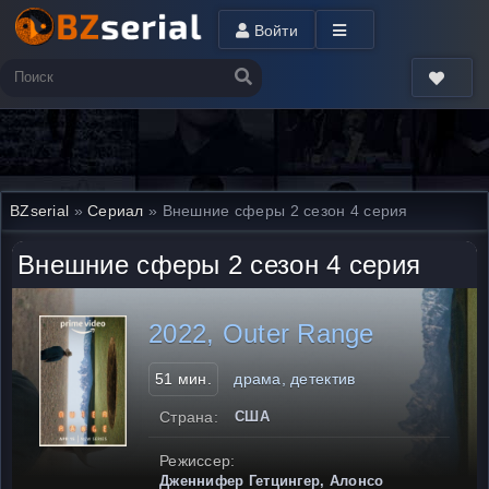
Войти
BZserial
»
Сериал
» Внешние сферы 2 сезон 4 серия
Внешние сферы 2 сезон 4 серия
2022, Outer Range
51 мин.
драма, детектив
Страна:
США
Режиссер:
Дженнифер Гетцингер, Алонсо