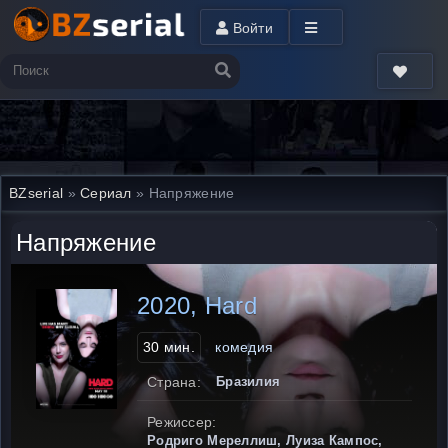
Войти
BZserial
»
Сериал
» Напряжение
Напряжение
2020, Hard
30 мин.
комедия
Страна:
Бразилия
Режиссер:
Родриго Мереллиш, Луиза Кампос,