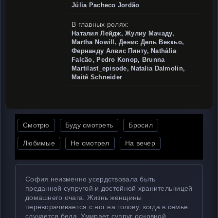
Júlia Pacheco Jordão
В главных ролях:
Наталия Лейдж, Жулиу Мачаду,
Martha Nowill, Денис Дель Веккьо,
Фернанду Алвис Пинту, Nathália
Falcão, Pedro Konop, Brunna
Martilast_episode, Natalia Dalmolin,
Maitê Schneider
Смотрю
Буду смотреть
Бросил
Любимые
Не смотрел
На вечер
София неизменно усердствовала быть
преданной супругой и достойной хранительницей
домашнего очага. Жизнь женщины
переворачивается с ног на голову, когда в семье
случается беда. Умирает супруг основной