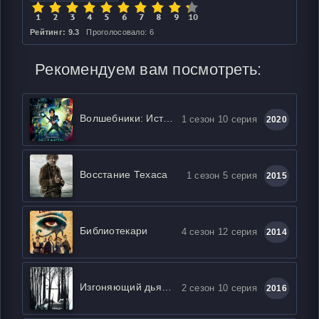
Рейтинг: 9.3
Проголосовало: 6
Рекомендуем вам посмотреть:
Волшебники: Истории Аркадии
1 сезон 10 серия
2020
Восстание Техаса
1 сезон 5 серия
2015
Библиотекари
4 сезон 12 серия
2014
Изгоняющий дьявола
2 сезон 10 серия
2016