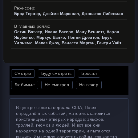
Режиссер:
Брэд Тернер, Джеймс Маршалл, Джонатан Либесман
В главных ролях:
Остин Батлер, Ивана Бакеро, Ману Беннетт, Аарон
Якубенко, Маркус Ванко, Поппи Дрейтон, Брук
Уильямс, Малез Джоу, Ванесса Морган, Гентри Уайт
Смотрю
Буду смотреть
Бросил
Любимые
Не смотрел
На вечер
В центре сюжета сериала США, После
определённых событий, материк становится
пристанищем четверых народов: эльфов,
троллей, гномов и людей. И вот все они
находятся на одной территории, и пытаются
выжить. Им нельзя допустить войны, так как это