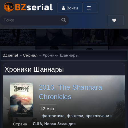
Войти
BZserial
»
Сериал
» Хроники Шаннары
Хроники Шаннары
2016, The Shannara
Chronicles
42 мин.
фантастика, фэнтези, приключения
Страна:
США, Новая Зеландия