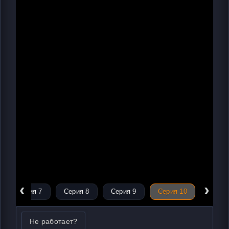
‹
›
Серия 7
Серия 8
Серия 9
Серия 10
Не работает?