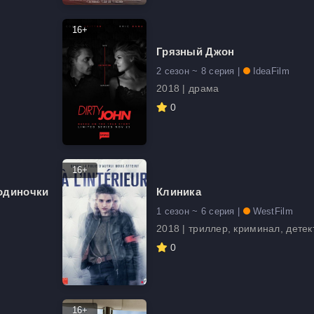
16+
Грязный Джон
2 сезон ~ 8 серия |
IdeaFilm
2018 | драма
0
16+
-одиночки
Клиника
1 сезон ~ 6 серия |
WestFilm
2018 | триллер, криминал, детек
0
16+