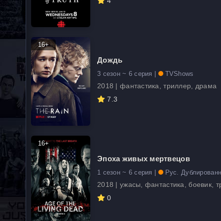
4
16+
Дождь
3 сезон ~ 6 серия |
TVShows
2018 | фантастика, триллер, драма
7.3
16+
Эпоха живых мертвецов
1 сезон ~ 6 серия |
Рус. Дублирован
2018 | ужасы, фантастика, боевик, 
0