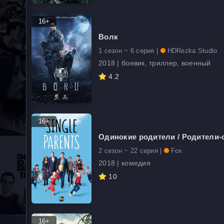
16+
Волк
1 сезон ~ 6 серия |
HDRezka Studio
2018 | боевик, триллер, военный
4.2
16+
Одинокие родители / Родители
2 сезон ~ 22 серия |
Fox
2018 | комедия
10
16+