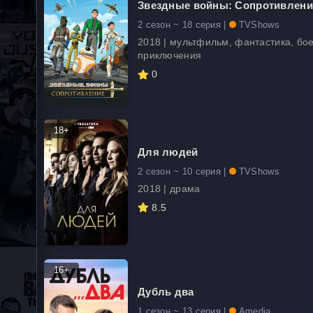
Звездные войны: Сопротивлени
2 сезон ~ 18 серия |
TVShows
2018 | мультфильм, фантастика, бое
приключения
0
18+
Для людей
2 сезон ~ 10 серия |
TVShows
2018 | драма
8.5
16+
Дубль два
1 сезон ~ 13 серия |
Amedia