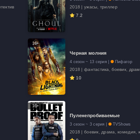
етектив
2018 | ужасы, триллер
7.2
16+
Черная молния
4 сезон ~ 13 серия |
Пифагор
2018 | фантастика, боевик, дра
10
16+
Пуленепробиваемые
3 сезон ~ 3 серия |
TVShows
2018 | боевик, драма, комедия,