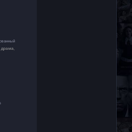
ованный
 драма,
s