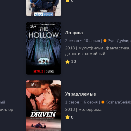
0
16+
Лощина
2 сезон ~ 10 серия |
Рус. Дублир
2018 | мультфильм, фантастика,
детектив, семейный
10
16+
Управляемые
ный
1 сезон ~ 6 серия |
KosharaSerial
триллер
2018 | мелодрама
0