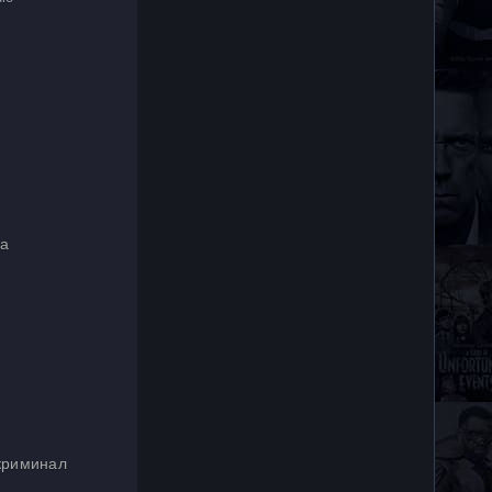
ма
 криминал