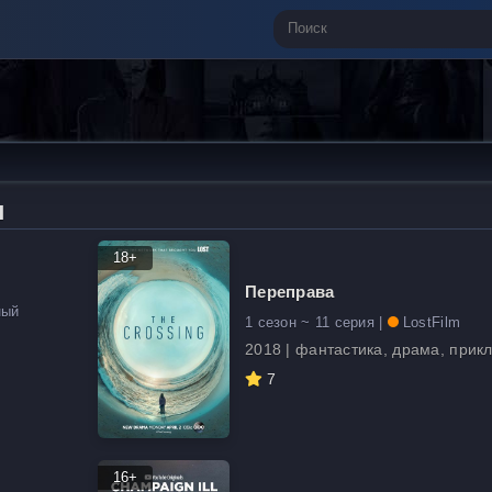
н
18+
Переправа
ный
1 сезон ~ 11 серия |
LostFilm
2018 | фантастика, драма, прик
7
16+