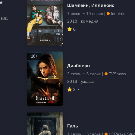
е
Шампейн, Иллинойс
1 сезон ~ 10 серия |
IdeaFilm
вик,
2018 | комедия
0
18+
Диаблеро
2 сезон ~ 6 серия |
TVShows
2018 | ужасы
3.7
Гуль
1 сезон ~ 3 серия |
HDRezka Stud