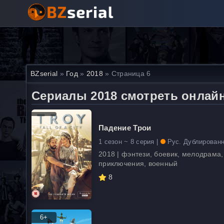
BZserial
»
Год
»
2018
» Страница 6
Сериалы 2018 смотреть онлай
Падение Трои
1 сезон ~ 8 серия |
Рус. Дублирован
2018 | фэнтези, боевик, мелодрама,
приключения, военный
8
6+