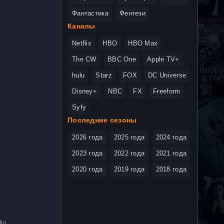
Фантастика
Фентези
Каналы
Netflix
HBO
HBO Max
The CW
BBC One
Apple TV+
hulu
Starz
FOX
DC Universe
Disney+
NBC
FX
Freeform
Syfy
Последние сезоны
2026 года
2025 года
2024 года
2023 года
2022 года
2021 года
2020 года
2019 года
2018 года
io