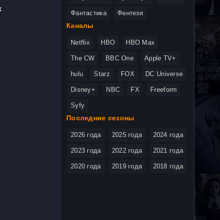
х
Фантастика
Фентези
Каналы
Netflix
HBO
HBO Max
The CW
BBC One
Apple TV+
hulu
Starz
FOX
DC Universe
Disney+
NBC
FX
Freeform
Syfy
Последние сезоны
2026 года
2025 года
2024 года
2023 года
2022 года
2021 года
2020 года
2019 года
2018 года