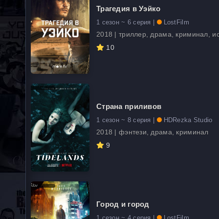
Трагедия в Уэйко
1 сезон ~ 6 серия |
LostFilm
2018 | триллер, драма, криминал, и
10
Страна приливов
1 сезон ~ 8 серия |
HDRezka Studio
2018 | фэнтези, драма, криминал
9
Город и город
1 сезон ~ 4 серия |
LostFilm