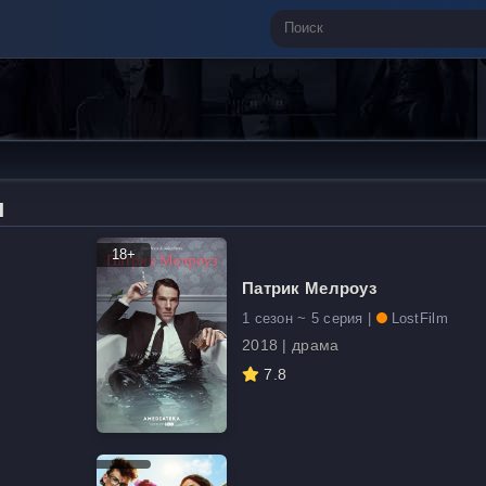
н
18+
Патрик Мелроуз
1 сезон ~ 5 серия |
LostFilm
2018 | драма
7.8