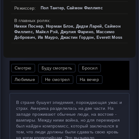
Режиссер:
Пол Тантер, Саймон Филлипс
В главных ролях:
Никки Поснер, Норман Блэк, Дедзи Ларей, Саймон
Филлипс, Майкл Рэй, Джулия Фарино, Массимо
Добрович, Ив Мауро, Джастин Гордон, Everett Moss
Смотрю
Буду смотреть
Бросил
Любимые
Не смотрел
На вечер
В стране бушует эпидемия, порождающая ужас и
страх. Америка разделилась на две части. На
западе проживают обычные люди, на востоке -
вампиры. Между ними война, но для перемирия
был найден компромисс, который заключался в
том, что люди должны были сдавать свою кровь
на корм кровопийцам. Это вызывало