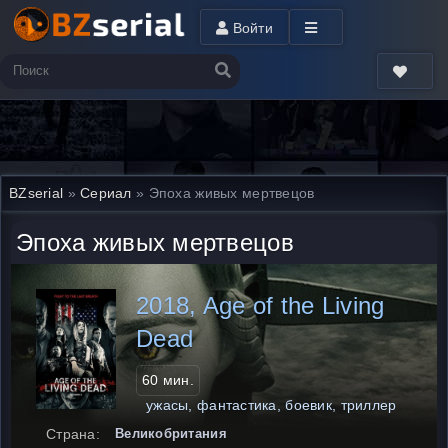
Войти
BZserial
»
Сериал
» Эпоха живых мертвецов
Эпоха живых мертвецов
2018, Age of the Living
Dead
60 мин.
ужасы, фантастика, боевик, триллер
Страна:
Великобритания