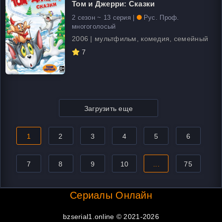
Том и Джерри: Сказки
2 сезон ~ 13 серия |
Рус. Проф.
многоголосый
2006 | мультфильм, комедия, семейный
7
Загрузить еще
1
2
3
4
5
6
7
8
9
10
...
75
Сериалы Онлайн
bzserial1.online © 2021-2026