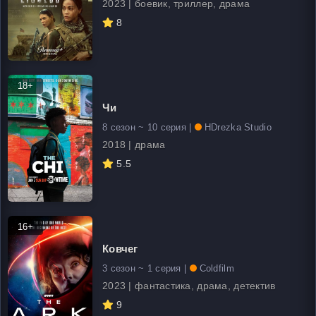
2023 | боевик, триллер, драма
8
18+
Чи
8 сезон ~ 10 серия |
HDrezka Studio
2018 | драма
5.5
16+
Ковчег
3 сезон ~ 1 серия |
Coldfilm
2023 | фантастика, драма, детектив
9