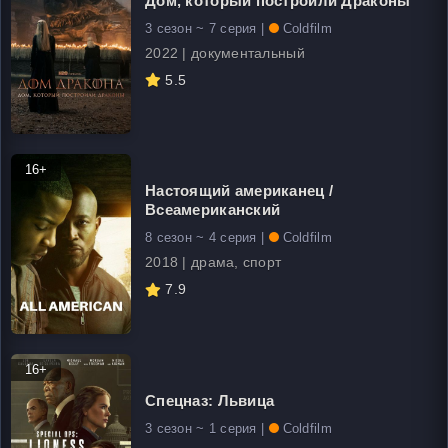
Дом, который построили Драконы
3 сезон ~ 7 серия |
Coldfilm
2022 | документальный
5.5
16+
Настоящий американец /
Всеамериканский
8 сезон ~ 4 серия |
Coldfilm
2018 | драма, спорт
7.9
16+
Спецназ: Львица
3 сезон ~ 1 серия |
Coldfilm