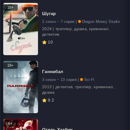
18+
Шугар
2 сезон ~ 7 серия |
Dragon Money Studio
2024 | триллер, драма, криминал,
детектив
10
18+
Ганнибал
3 сезон ~ 13 серия |
Sci-Fi
2013 | детектив, триллер, криминал,
драма
9.2
6+
Отель Хазбин