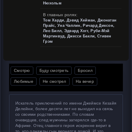
Нюхольм
В главных ролях:
Том Харди, Дэвид Хейман, Джонатан
Прайс, Уна Чаплин, Ричард Диксон,
Лео Билл, Эдвард Хогг, Руби-Мэй
Мартинвуд, Джесси Бакли, Стивен
Грэм
Смотрю
Буду смотреть
Бросил
Любимые
Не смотрел
На вечер
Искатель приключений по имени Джеймсе Кезайя
Делейни, более десяти лет не выходил на связь
со своими родственниками. По словам
очевидцев, след мужчины затерялся где-то в
Африке. Отец главного героя искренне верит в
то, что однажды сын вернется домой. И это