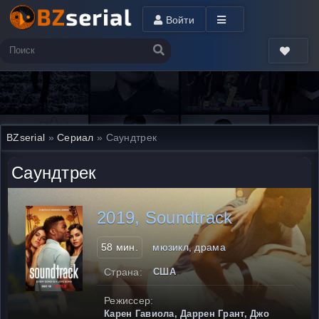
Войти
BZserial
»
Сериал
» Саундтрек
Саундтрек
2019, Soundtrack
58 мин.
мюзикл, драма
Страна:
США
Режиссер:
Карен Гавиола, Даррен Грант, Джо