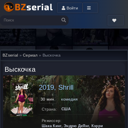
Войти
BZserial
»
Сериал
» Выскочка
Выскочка
2019, Shrill
30 мин.
комедия
Страна:
США
Режиссер:
Шака Кинг, Эндрю ДеЯнг, Кэрри