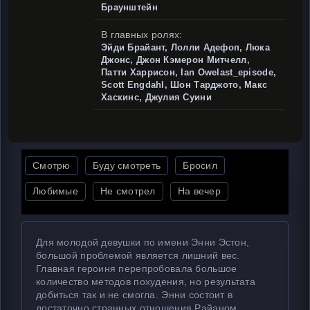
Браунштейн
В главных ролях:
Эйди Брайант, Лолли Адефоп, Люка
Джонс, Джон Кэмерон Митчелл,
Патти Харрисон, Ian Owelast_episode,
Scott Engdahl, Шон Тарджото, Макс
Хаскинс, Джулия Суини
Смотрю
Буду смотреть
Бросил
Любимые
Не смотрел
На вечер
Для молодой девушки по имени Энни Эстон,
большой проблемой является лишний вес.
Главная героиня перепробовала большое
количество методов похудения, но результата
добиться так и не смогла. Энни состоит в
достаточно странных отношения Райаном.