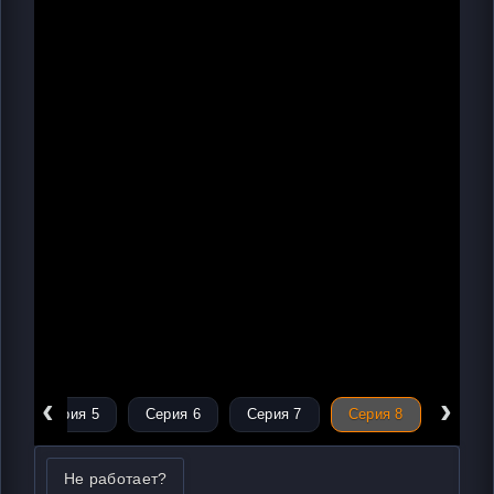
‹
›
Серия 5
Серия 6
Серия 7
Серия 8
Не работает?