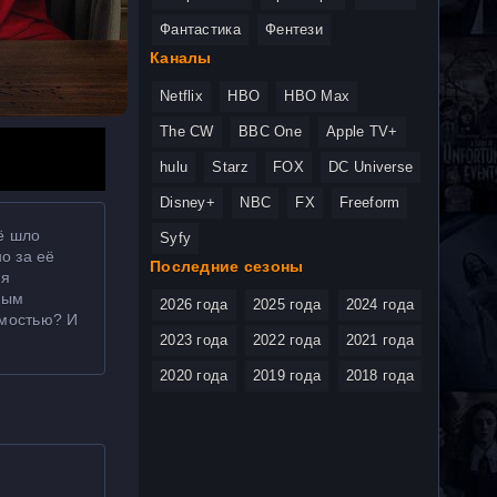
Фантастика
Фентези
Каналы
Netflix
HBO
HBO Max
The CW
BBC One
Apple TV+
hulu
Starz
FOX
DC Universe
Disney+
NBC
FX
Freeform
ё шло
Syfy
о за её
Последние сезоны
ия
мым
2026 года
2025 года
2024 года
имостью? И
2023 года
2022 года
2021 года
2020 года
2019 года
2018 года