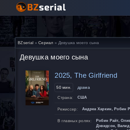
BZserial
»
Сериал
» Девушка моего сына
Девушка моего сына
2025, The Girlfriend
50 мин.
драма
Страна:
США
Режиссер:
Андреа Харкин, Робин 
В главных ролях:
Робин Райт, Оли
Дэвидсон, Валид