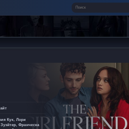
Райт
вия Кук, Лори
 Зуэйтер, Франческа