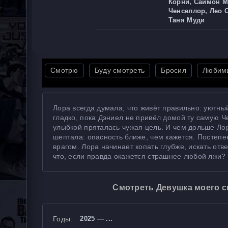
Корни, Саймон М
Ченселлор, Лео С
Таня Муди
Смотрю
Буду смотреть
Бросил
Любим
Лора всегда думала, что живёт правильно: уютны
гладко, пока Дэниел не привёл домой ту самую Че
улыбкой пряталась чужая цель. И чем дольше Лор
шептала: опасность ближе, чем кажется. Постеп
врагом. Лора начинает копать глубже, искать от
что, если правда окажется страшнее любой лжи?
Смотреть Девушка моего с
Годы:
2025 — ...