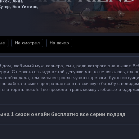
икок, Анна
утер, Бен Уиггинс,
ые
Не смотрел
На вечер
й дом, любимый муж, карьера, сын, ради которого она дышит. Вс
рри. С первого взгляда в этой девушке что-то не вязалось, словн
а наблюдала, тем сильнее росло чувство тревоги, будто интуиц
енно забота о сыне превращается в навязчивую борьбу с невиди
веты и терять покой. Где проходит грань между любовью и одерж
ына 1 сезон онлайн бесплатно все серии подряд