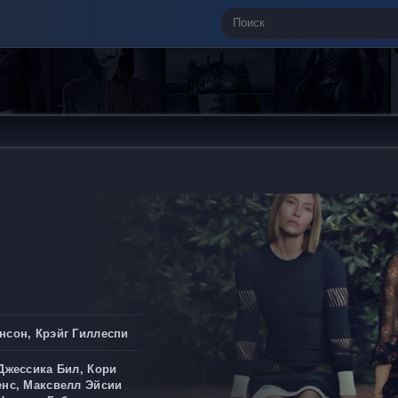
нсон, Крэйг Гиллеспи
Джессика Бил, Кори
енс, Максвелл Эйсии