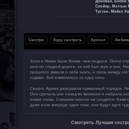
Донован, Бобби 
Слойер, Мэттью 
Туссен, Майкл Х
Смотрю
Буду смотреть
Бросил
Любим
Хлоя и Никки были ближе, чем подруги. Почти от
шла по гладкой дороге, за ней был муж и сын. Н
прошлого давали о себе знать, а связь между сё
годами. Всё изменилось за одну ночь.
Смерть Адама разрушила привычный порядок. Ник
Она сделала шаг назад во времени и набрала но
новая глава. Слишком многое не сходится. Кажетс
даже если впереди одни тени, они будут идти туд
Смотреть Лучшая сестра