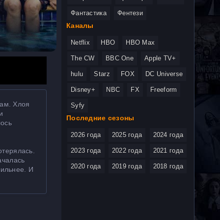
Фантастика
Фентези
Каналы
Netflix
HBO
HBO Max
The CW
BBC One
Apple TV+
hulu
Starz
FOX
DC Universe
Disney+
NBC
FX
Freeform
гам. Хлоя
Syfy
и
Последние сезоны
лось
2026 года
2025 года
2024 года
отерялась.
2023 года
2022 года
2021 года
ачалась
2020 года
2019 года
2018 года
сильнее. И