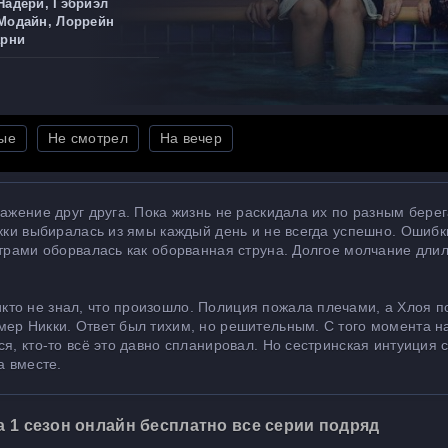
Надери, Гэбриэл
Модайн, Лоррейн
арни
ые
Не смотрел
На вечер
ражение друг друга. Пока жизнь не раскидала их по разным бере
икки выбиралась из ямы каждый день и не всегда успешно. Ошибк
страми оборвалась как оборванная струна. Долгое молчание дли
то не знал, что произошло. Полиция пожала плечами, а Хлоя п
мер Никки. Ответ был тихим, но решительным. С того момента н
я, кто-то всё это давно спланировал. Но сестринская интуиция 
а вместе.
 1 сезон онлайн бесплатно все серии подряд