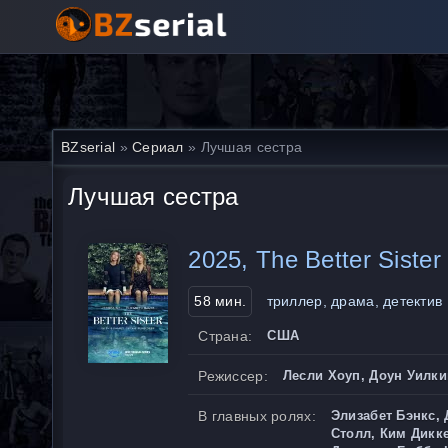
BZserial
»
Сериал
» Лучшая сестра
Лучшая сестра
2025, The Better Sister
58 мин.
триллер, драма, детектив
Страна:
США
Режиссер:
Лесли Хоуп, Доун Уилки
В главных ролях:
Элизабет Бэнкс, 
Столл, Ким Дикк