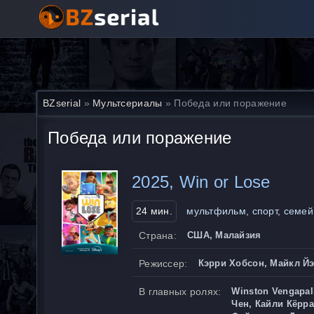
BZserial
»
Мультсериалы
» Победа или поражение
Победа или поражение
2025, Win or Lose
24 мин.
мультфильм, спорт, семе
Страна:
США, Малайзия
Режиссер:
Кэрри Хобсон, Майкл Йэ
В главных ролях:
Winston Vengapal
Чен, Кайли Кёрра