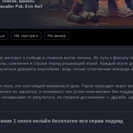
 Томсон, Шанель
изабет Рэй, Erin Keif
ые
Не смотрел
На вечер
мечтают о победе в главном матче сезона. Их путь к финалу 
кты, сомнения и страхи перед решающей игрой. Каждый игрок д
научиться доверять партнёрам, ведь только сплоченная команда 
то игра, это настоящий жизненный урок. Герои проходят через вз
каляют их характер, и понимают, что успех невозможен без подд
о независимо от результата, их главное достижение — дружба, е
ение 1 сезон онлайн бесплатно все серии подряд