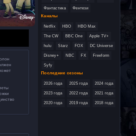
Фантастика
Фентези
Каналы
Netflix
HBO
HBO Max
The CW
BBC One
Apple TV+
hulu
Starz
FOX
DC Universe
Disney+
NBC
FX
Freeform
полон
олжен
Syfy
может
Последние сезоны
2026 года
2025 года
2024 года
леты
2023 года
2022 года
2021 года
ержки
динство
2020 года
2019 года
2018 года