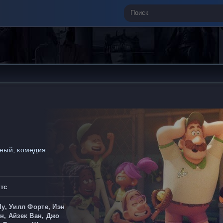
йный, комедия
тс
ly, Уилл Форте, Иэн
н, Айзек Ван, Джо