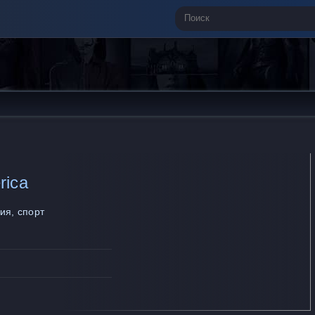
rica
ия, спорт