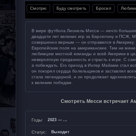
Смотрю
Буду смотреть
Бросил
Любим
В мире футбола Лионель Месси — нечто большее,
двадцати лет великих игр за Барселону и ПСЖ, М
совершенно верным — он отправился в Америку. Н
Европейские поля на американские. Тем не менее,
любимцем местной команды и всей Америки в цел
невероятную преданность и страсть к игре. С са
а побеждать. Его приход в Интер Майами стал в
он покорял сердца болельщиков и заставлял всех
стала легендарной, и он продолжает вдохновлят
к великим победам.
Смотреть Месси встречает Ам
Годы:
2023 — ...
Статус:
Выходит