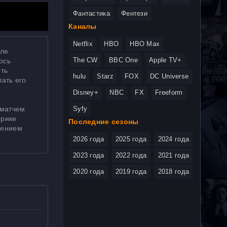
Фантастика
Фентези
Каналы
Netflix
HBO
HBO Max
сле
The CW
BBC One
Apple TV+
ось
ить
hulu
Starz
FOX
DC Universe
лать его
Disney+
NBC
FX
Freeform
,
 матчем
Syfy
ерике
Последние сезоны
лением
2026 года
2025 года
2024 года
2023 года
2022 года
2021 года
2020 года
2019 года
2018 года