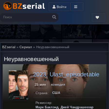
Войти
BZserial
»
Сериал
» Неуравновешенный
Неуравновешенный
2023, Ulast_episodetable
25 мин
комедия
Страна:
США
Режиссер:
Марк Баклэнд, Джей Чандрашекхар