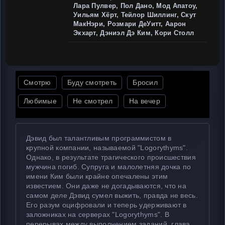
Лара Пулвер, Пол Дано, Мод Апатоу,
Уильям Хёрт, Тейлор Шиллинг, Скут
МакНэри, Розмари ДеУитт, Аарон
Экхарт, Дэниэл Дэ Ким, Кори Столл
Смотрю
Буду смотреть
Бросил
Любимые
Не смотрел
На вечер
Дэвид был талантливым программистом в
крупной компании, называемой "Logorythyms".
Однако, в результате трагического происшествия
мужчина погиб. Супруга и малолетняя дочка по
имени Ким были крайне опечалены этим
известием. Они даже не догадываются, что на
самом деле Дэвид сумел выжить, правда не весь.
Его разум оцифровали и теперь удерживают в
заложниках на серверах "Logorythyms". В
перерывах между выполнением заданий, глава