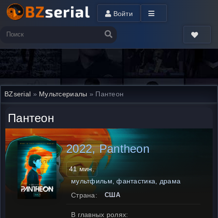
Войти
BZserial
»
Мультсериалы
» Пантеон
Пантеон
2022, Pantheon
41 мин.
мультфильм, фантастика, драма
Страна:
США
В главных ролях: