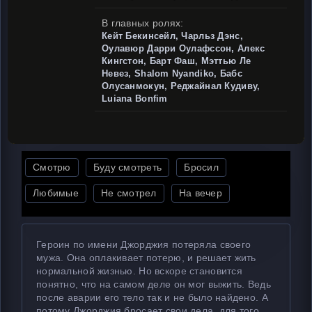
В главных ролях:
Кейт Бекинсейл, Чарльз Дэнс,
Оулавюр Дарри Оулафссон, Алекс
Кингстон, Барт Фаш, Мэттью Ле
Невез, Shalom Nyandiko, Бабс
Олусанмокун, Реджайнал Кудиву,
Luiana Bonfim
Смотрю
Буду смотреть
Бросил
Любимые
Не смотрел
На вечер
Героин по имени Джорджия потеряла своего
мужа. Она оплакивает потерю, и решает жить
нормальной жизнью. Но вскоре становится
понятно, что на самом деле он мог выжить. Ведь
после аварии его тело так и не было найдено. А
потому Джорджия бросает свои дела, для того,