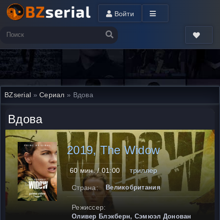
Войти
BZserial
»
Сериал
» Вдова
Вдова
2019, The Widow
60 мин. / 01:00
триллер
Страна:
Великобритания
Режиссер:
Оливер Блэкберн, Сэмюэл Донован