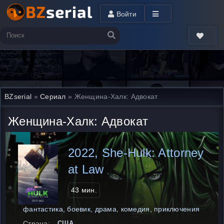
Войти
BZserial
»
Сериал
» Женщина-Халк: Адвокат
Женщина-Халк: Адвокат
2022, She-Hulk: Attorney
at Law
43 мин.
фантастика, боевик, драма, комедия, приключения
Страна:
США