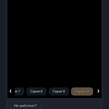
‹
›
Серия 7
Серия 8
Серия 9
Серия 10
Не работает?