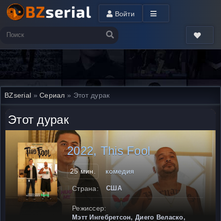
Войти
BZserial
»
Сериал
» Этот дурак
Этот дурак
2022, This Fool
25 мин.
комедия
Страна:
США
Режиссер:
Мэтт Ингебретсон, Диего Веласко,