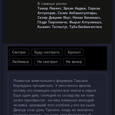
В главных ролях:
Тамер Левент, Эркан Авджи, Серкан
Алтунорак, Сезин Акбашогуллары,
Сехер Деврим Якут, Нихан Бююкаач,
Гёзде Тюркпенче, Фырат Алтунмеше,
Кыванч Татлытуг, Туба Бюйюкюстюн
Смотрю
Буду смотреть
Бросил
Любимые
Не смотрел
На вечер
Поместье влиятельного фермера Таксина
Корлудага процветало. У него много врагов,
потому что помещик скупал все земли в округе.
Еще один дом, стоящий по соседству он тоже
хотел приобрести , но ему помешал молодой
человек, купивший этот особняк у его же сына.
Джесур спас дочь Таксина, когда ее внезапно
понесла лошадь, но даже этот благородный