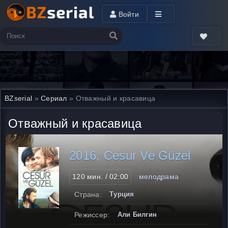
Войти
BZserial
»
Сериал
» Отважный и красавица
Отважный и красавица
2016, Cesur Ve Güzel
120 мин. / 02:00
мелодрама
Страна:
Турция
Режиссер:
Али Билгин