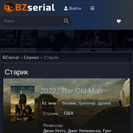
Войти
BZserial
»
Сериал
» Старик
Старик
2022, The Old Man
61 мин
боевик, триллер, драма
Страна:
США
Режиссер:
Джон Уоттс, Джет Уилкинсон, Грег