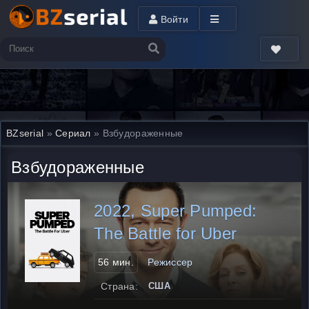
Войти
BZserial
»
Сериал
» Взбудораженные
Взбудораженные
2022, Super Pumped:
The Battle for Uber
56 мин.
Режиссер
Страна:
США