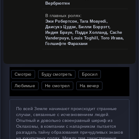
Вербрюгген
В главных ролях:
Эжи Робертсон, Tara Moayedi,
Даисукэ Цудзи, Билли Бэррэтт,
Индия Браун, Пэдди Холланд, Cache
Vanderpuye, Louis Toghill, Того Игава,
Голшифте Фарахани
Смотрю
Буду смотреть
Бросил
Любимые
Не смотрел
На вечер
По всей Земле начинают происходит странные
случаи, связанные с исчезновением людей.
Опытный и довольно своенравный шериф из
Оклахомы, в компании с напарником пытается
разгадать тайну образования причудливых знаков
на кукурузных полях. Между тем таинственные