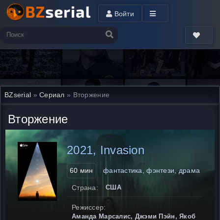
Войти
BZserial
»
Сериал
» Вторжение
Вторжение
2021, Invasion
60 мин
фантастика, фэнтези, драма
Страна:
США
Режиссер:
Аманда Марсалис, Джэми Пэйн, Якоб