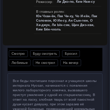
Режиссер:
Ли Джэ-гю, Ким Нам-су
В главных ролях:
Юн Чхан-ён, Пак Чи-ху, Чо И-хён, Пак
Соломон, Ю Ин-су, Ан Сын-гюн, О
Хи-джун, Ли Ын-сэм, Щин Джэ-хви,
Ким Бён-чхоль
Смотрю
Буду смотреть
Бросил
Любимые
Не смотрел
На вечер
Все беды постигшие персонал и учащихся школы
интерната Hyosan, начинаются с появления
милого лабораторного хомячка, вызвавшего
приступ умиления у одной из старшеклассниц. В
ответ на ласку, злобная тварь от всей пакостной
души кусает девушку, при этом заразив её
ужасной болезнью, превращающей нормальных