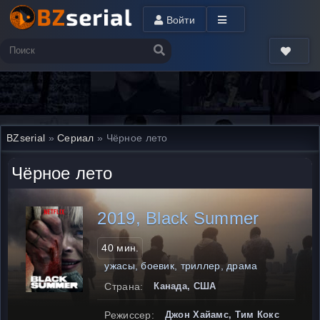
Войти
BZserial
»
Сериал
» Чёрное лето
Чёрное лето
2019, Black Summer
40 мин.
ужасы, боевик, триллер, драма
Страна:
Канада, США
Режиссер:
Джон Хайамс, Тим Кокс