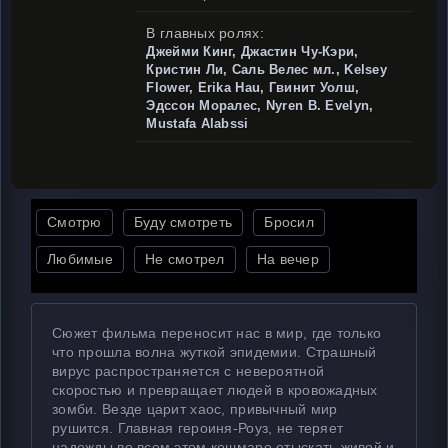
В главных ролях:
Джейми Кинг, Джастин Чу-Кэри,
Кристин Ли, Саль Велес мл., Kelsey
Flower, Erika Hau, Гвинит Уолш,
Эдссон Моралес, Nyren B. Evelyn,
Mustafa Alabssi
Смотрю
Буду смотреть
Бросил
Любимые
Не смотрел
На вечер
Сюжет фильма переносит нас в мир, где только
что прошла волна жуткой эпидемии. Страшный
вирус распространяется с невероятной
скоростью и превращает людей в кровожадных
зомби. Везде царит хаос, привычный мир
рушится. Главная героиня-Роуз, не теряет
надежды во всем этом кошмаре отыскать живой и