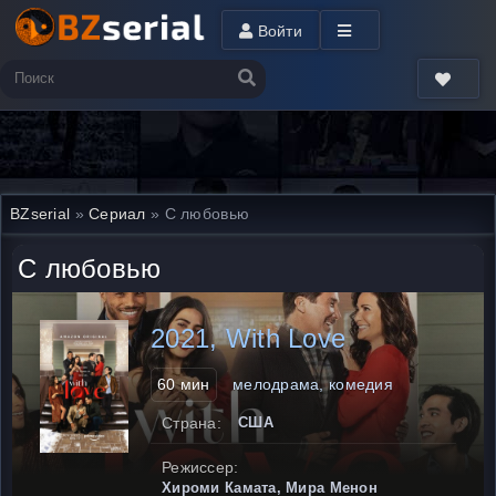
Войти
BZserial
»
Сериал
» С любовью
С любовью
2021, With Love
60 мин
мелодрама, комедия
Страна:
США
Режиссер:
Хироми Камата, Мира Менон