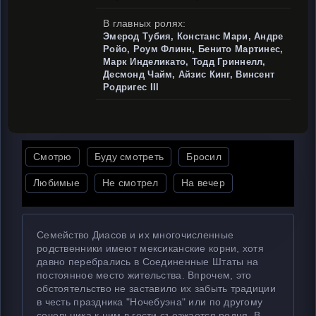
В главных ролях:
Эмерод Тубия, Констанс Мари, Андре
Ройо, Роум Флинн, Бенито Мартинес,
Марк Инделикато, Тодд Гриннелл,
Десмонд Чайм, Айзис Кинг, Винсент
Родригес III
Смотрю
Буду смотреть
Бросил
Любимые
Не смотрел
На вечер
Семейство Диасов и их многочисленные
родственники имеют мексиканские корни, хотя
давно перебрались в Соединенные Штаты на
постоянное место жительства. Впрочем, это
обстоятельство не заставило их забыть традиции
в честь праздника "Ночебуэна" или по другому
сочельника к ним в гости съезжается родня. В