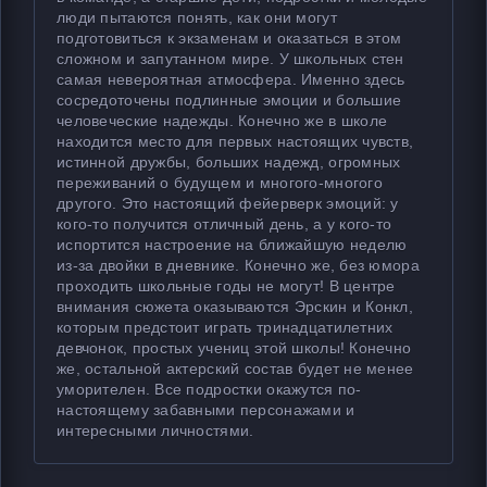
люди пытаются понять, как они могут
подготовиться к экзаменам и оказаться в этом
сложном и запутанном мире. У школьных стен
самая невероятная атмосфера. Именно здесь
сосредоточены подлинные эмоции и большие
человеческие надежды. Конечно же в школе
находится место для первых настоящих чувств,
истинной дружбы, больших надежд, огромных
переживаний о будущем и многого-многого
другого. Это настоящий фейерверк эмоций: у
кого-то получится отличный день, а у кого-то
испортится настроение на ближайшую неделю
из-за двойки в дневнике. Конечно же, без юмора
проходить школьные годы не могут! В центре
внимания сюжета оказываются Эрскин и Конкл,
которым предстоит играть тринадцатилетних
девчонок, простых учениц этой школы! Конечно
же, остальной актерский состав будет не менее
уморителен. Все подростки окажутся по-
настоящему забавными персонажами и
интересными личностями.