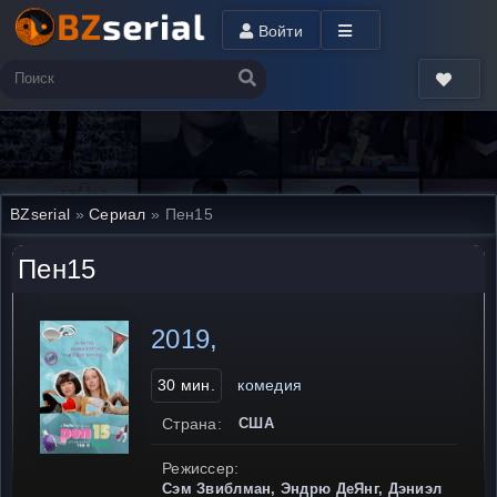
Войти
BZserial
»
Сериал
» Пен15
Пен15
2019,
30 мин.
комедия
Страна:
США
Режиссер:
Сэм Звиблман, Эндрю ДеЯнг, Дэниэл