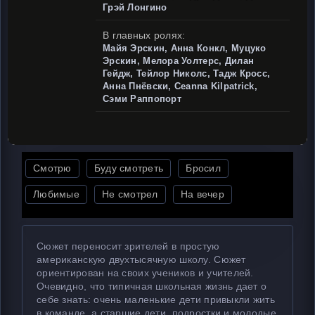
Грэй Лонгино
В главных ролях:
Майя Эрскин, Анна Конкл, Муцуко
Эрскин, Мелора Уолтерс, Дилан
Гейдж, Тейлор Николс, Тадж Кросс,
Анна Пнёвски, Ceanna Kilpatrick,
Сэми Раппопорт
Смотрю
Буду смотреть
Бросил
Любимые
Не смотрел
На вечер
Сюжет переносит зрителей в простую
американскую двухтысячную школу. Сюжет
ориентирован на своих учеников и учителей.
Очевидно, что типичная школьная жизнь дает о
себе знать: очень маленькие дети привыкли жить
в команде, а старшие дети, подростки и молодые